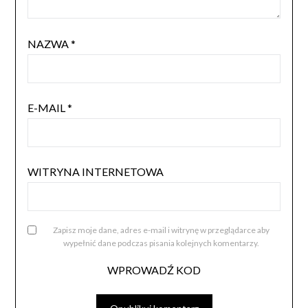
NAZWA
*
E-MAIL
*
WITRYNA INTERNETOWA
Zapisz moje dane, adres e-mail i witrynę w przeglądarce aby
wypełnić dane podczas pisania kolejnych komentarzy.
WPROWADŹ KOD