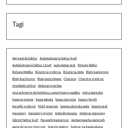
Tagi
Agregat do faktur
Automatyzacja faktur ksef
Automatyzacja faktur z ksef
auto pomoc łask
Beluga Vodka
Beluga Wódka
Biżuteria srebrna
Biżuteria złota
Blaty kamienne
Blaty kuchenne
Blaty łazienkowe
Charmsy
Charmsy srebrne
chwilówki online
dekoracje tortów
etui ochronne do telefonu z amortyzacją upadku
extra pozyczka
kawa premium
kawa włoska
kawa ziarnista
kawa z Sycylii
Koraliki srebrne
KSeF program
laweta zduńska wola
laweta łask
masażery
masażery ręczne
mata do masażu
materac masujący
Odczyt faktur ksef
Parapety kamienne
porównywarka pożyczek
pożyczki przez internet
Suknie modne
Suknie na każdą okazję