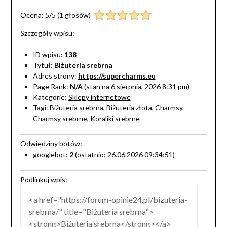
Ocena:
5
/
5
(
1
głosów)
Szczegóły wpisu:
ID wpisu:
138
Tytuł:
Biżuteria srebrna
Adres strony:
https://supercharms.eu
Page Rank:
N/A
(stan na 6 sierpnia, 2026 8:31 pm)
Kategorie:
Sklepy internetowe
Tagi:
Biżuteria srebrna
,
Biżuteria złota
,
Charmsy
,
Charmsy srebrne
,
Koraliki srebrne
Odwiedziny botów:
googlebot:
2
(ostatnio: 26.06.2026 09:34:51)
Podlinkuj wpis: