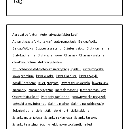
Tagi
Agregat do faktur
Automatyzacja faktur ksef
Automatyzacja faktur z ksef
auto pomoc łask
Beluga Vodka
Beluga Wódka
Biżuteria srebrna
Biżuteria złota
Blaty kamienne
Blaty kuchenne
Blaty łazienkowe
Charmsy
Charmsy srebrne
chwilówki online
dekoracje tortów
etui ochronne do telefonu z amortyzacją upadku
extra pozyczka
kawa premium
kawa włoska
kawa ziarnista
kawa z Sycylii
Koraliki srebrne
KSeF program
laweta zduńska wola
laweta łask
masażery
masażery ręczne
mata do masażu
materac masujący
Odczyt faktur ksef
Parapety kamienne
porównywarka pożyczek
pożyczki przez internet
Suknie modne
Suknie na każdą okazję
Suknie ślubne
słoik
słoiki
słoiki hurt
słoiki szklane
Ścianka materiałowa
Ścianka reklamowa
Ścianka targowa
Ścianka tekstylna
ścianki reklamowe podświetlane led