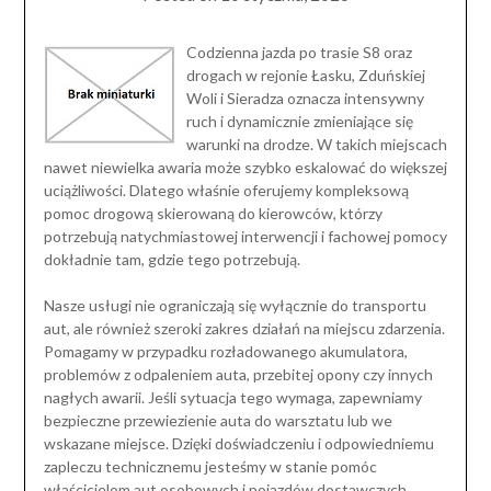
Codzienna jazda po trasie S8 oraz
drogach w rejonie Łasku, Zduńskiej
Woli i Sieradza oznacza intensywny
ruch i dynamicznie zmieniające się
warunki na drodze. W takich miejscach
nawet niewielka awaria może szybko eskalować do większej
uciążliwości. Dlatego właśnie oferujemy kompleksową
pomoc drogową skierowaną do kierowców, którzy
potrzebują natychmiastowej interwencji i fachowej pomocy
dokładnie tam, gdzie tego potrzebują.
Nasze usługi nie ograniczają się wyłącznie do transportu
aut, ale również szeroki zakres działań na miejscu zdarzenia.
Pomagamy w przypadku rozładowanego akumulatora,
problemów z odpaleniem auta, przebitej opony czy innych
nagłych awarii. Jeśli sytuacja tego wymaga, zapewniamy
bezpieczne przewiezienie auta do warsztatu lub we
wskazane miejsce. Dzięki doświadczeniu i odpowiedniemu
zapleczu technicznemu jesteśmy w stanie pomóc
właścicielom aut osobowych i pojazdów dostawczych.