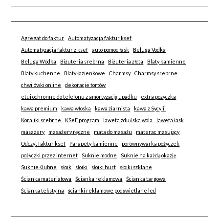
Agregat do faktur
Automatyzacja faktur ksef
Automatyzacja faktur z ksef
auto pomoc łask
Beluga Vodka
Beluga Wódka
Biżuteria srebrna
Biżuteria złota
Blaty kamienne
Blaty kuchenne
Blaty łazienkowe
Charmsy
Charmsy srebrne
chwilówki online
dekoracje tortów
etui ochronne do telefonu z amortyzacją upadku
extra pozyczka
kawa premium
kawa włoska
kawa ziarnista
kawa z Sycylii
Koraliki srebrne
KSeF program
laweta zduńska wola
laweta łask
masażery
masażery ręczne
mata do masażu
materac masujący
Odczyt faktur ksef
Parapety kamienne
porównywarka pożyczek
pożyczki przez internet
Suknie modne
Suknie na każdą okazję
Suknie ślubne
słoik
słoiki
słoiki hurt
słoiki szklane
Ścianka materiałowa
Ścianka reklamowa
Ścianka targowa
Ścianka tekstylna
ścianki reklamowe podświetlane led