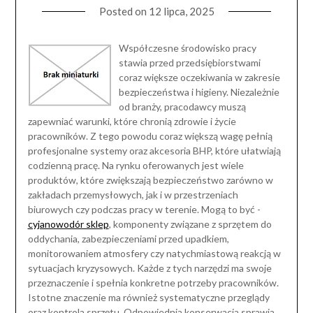
Posted on
12 lipca, 2025
Współczesne środowisko pracy
stawia przed przedsiębiorstwami
coraz większe oczekiwania w zakresie
bezpieczeństwa i higieny. Niezależnie
od branży, pracodawcy muszą
zapewniać warunki, które chronią zdrowie i życie
pracowników. Z tego powodu coraz większą wagę pełnią
profesjonalne systemy oraz akcesoria BHP, które ułatwiają
codzienną pracę. Na rynku oferowanych jest wiele
produktów, które zwiększają bezpieczeństwo zarówno w
zakładach przemysłowych, jak i w przestrzeniach
biurowych czy podczas pracy w terenie. Mogą to być -
cyjanowodór sklep
, komponenty związane z sprzętem do
oddychania, zabezpieczeniami przed upadkiem,
monitorowaniem atmosfery czy natychmiastową reakcją w
sytuacjach kryzysowych. Każde z tych narzędzi ma swoje
przeznaczenie i spełnia konkretne potrzeby pracowników.
Istotne znaczenie ma również systematyczne przeglądy
oraz kontrola sprzętu. Odpowiednia konserwacja sprawia,