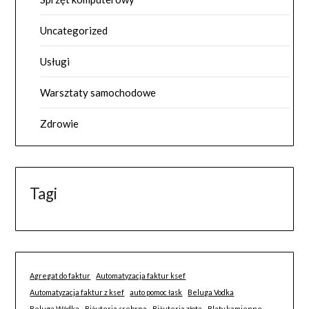
Uncategorized
Usługi
Warsztaty samochodowe
Zdrowie
Tagi
Agregat do faktur
Automatyzacja faktur ksef
Automatyzacja faktur z ksef
auto pomoc łask
Beluga Vodka
Beluga Wódka
Biżuteria srebrna
Biżuteria złota
Blaty kamienne