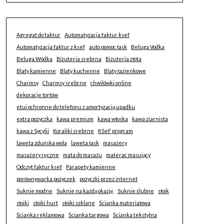
Agregat do faktur
Automatyzacja faktur ksef
Automatyzacja faktur z ksef
auto pomoc łask
Beluga Vodka
Beluga Wódka
Biżuteria srebrna
Biżuteria złota
Blaty kamienne
Blaty kuchenne
Blaty łazienkowe
Charmsy
Charmsy srebrne
chwilówki online
dekoracje tortów
etui ochronne do telefonu z amortyzacją upadku
extra pozyczka
kawa premium
kawa włoska
kawa ziarnista
kawa z Sycylii
Koraliki srebrne
KSeF program
laweta zduńska wola
laweta łask
masażery
masażery ręczne
mata do masażu
materac masujący
Odczyt faktur ksef
Parapety kamienne
porównywarka pożyczek
pożyczki przez internet
Suknie modne
Suknie na każdą okazję
Suknie ślubne
słoik
słoiki
słoiki hurt
słoiki szklane
Ścianka materiałowa
Ścianka reklamowa
Ścianka targowa
Ścianka tekstylna