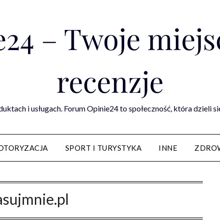
24 – Twoje miejsc
recenzje
duktach i usługach. Forum Opinie24 to społeczność, która dzieli s
OTORYZACJA
SPORT I TURYSTYKA
INNE
ZDROW
sujmnie.pl