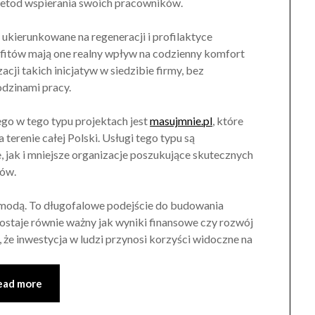
metod wspierania swoich pracowników.
 ukierunkowane na regeneracji i profilaktyce
fitów mają one realny wpływ na codzienny komfort
acji takich inicjatyw w siedzibie firmy, bez
dzinami pracy.
o w tego typu projektach jest
masujmnie.pl
, które
terenie całej Polski. Usługi tego typu są
jak i mniejsze organizacje poszukujące skutecznych
ów.
ą modą. To długofalowe podejście do budowania
staje równie ważny jak wyniki finansowe czy rozwój
, że inwestycja w ludzi przynosi korzyści widoczne na
ead more